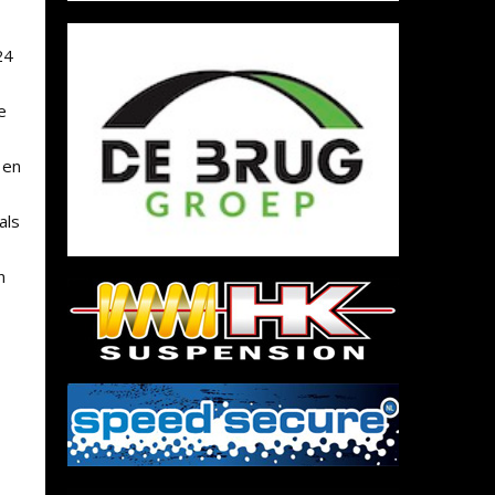
24
e
 en
als
n