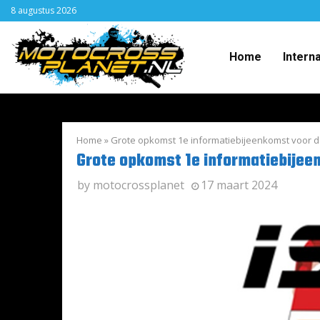
8 augustus 2026
Home
Intern
Home
»
Grote opkomst 1e informatiebijeenkomst voor d
Grote opkomst 1e informatiebijee
by
motocrossplanet
17 maart 2024