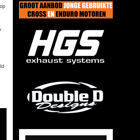
 op
r
ld