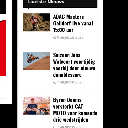
Laatste Nieuws
ADAC Masters
Gaildorf live vanaf
15:00 uur
8 augustus 2026
Seizoen Jens
Walvoort voortijdig
voorbij door nieuwe
duimblessure
7 augustus 2026
Byron Dennis
versterkt CAT
MOTO voor komende
drie wedstrijden
7 augustus 2026