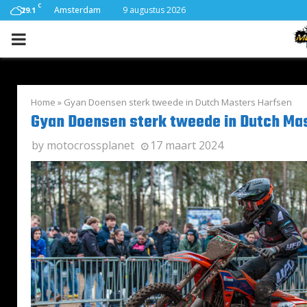
C
Amsterdam
9 augustus 2026
29.1
PRIMARY
MENU
Home
»
Gyan Doensen sterk tweede in Dutch Masters Harfsen
Gyan Doensen sterk tweede in Dutch Ma
by
motocrossplanet
17 maart 2024