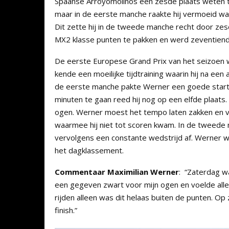
Spaanse Arroyomolinos een zesde plaats weten te
maar in de eerste manche raakte hij vermoeid wa
Dit zette hij in de tweede manche recht door z
MX2 klasse punten te pakken en werd zeventiend
De eerste Europese Grand Prix van het seizoen 
kende een moeilijke tijdtraining waarin hij na een 
de eerste manche pakte Werner een goede start. 
minuten te gaan reed hij nog op een elfde plaats
ogen. Werner moest het tempo laten zakken en vi
waarmee hij niet tot scoren kwam. In de tweed
vervolgens een constante wedstrijd af. Werner w
het dagklassement.
Commentaar Maximilian Werner
: “Zaterdag w
een gegeven zwart voor mijn ogen en voelde alle e
rijden alleen was dit helaas buiten de punten. O
finish.”