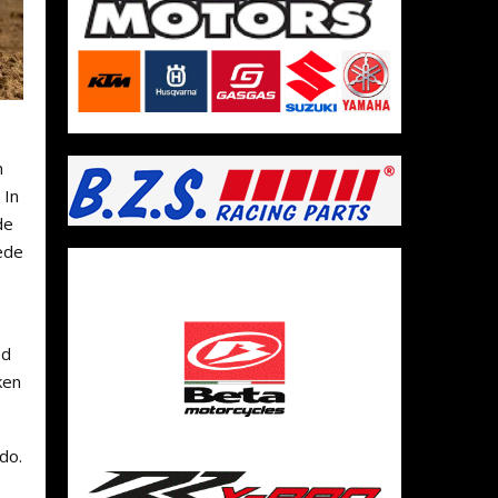
n
 In
de
ede
ed
ken
do.