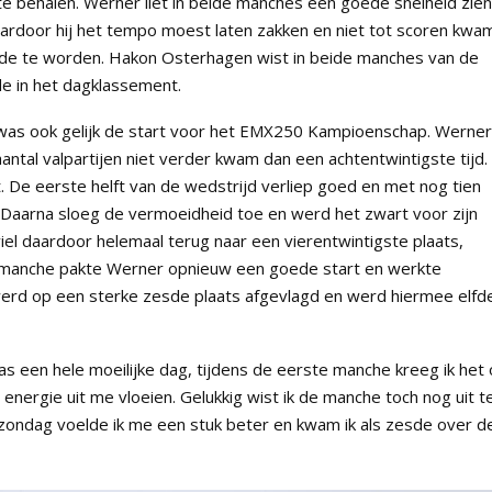
 behalen. Werner liet in beide manches een goede snelheid zien
ardoor hij het tempo moest laten zakken en niet tot scoren kwam
esde te worden. Hakon Osterhagen wist in beide manches van de
e in het dagklassement.
was ook gelijk de start voor het EMX250 Kampioenschap. Werner
aantal valpartijen niet verder kwam dan een achtentwintigste tijd. 
De eerste helft van de wedstrijd verliep goed en met nog tien
. Daarna sloeg de vermoeidheid toe en werd het zwart voor zijn
el daardoor helemaal terug naar een vierentwintigste plaats,
e manche pakte Werner opnieuw een goede start en werkte
erd op een sterke zesde plaats afgevlagd en werd hiermee elfde
as een hele moeilijke dag, tijdens de eerste manche kreeg ik het
nergie uit me vloeien. Gelukkig wist ik de manche toch nog uit t
p zondag voelde ik me een stuk beter en kwam ik als zesde over d