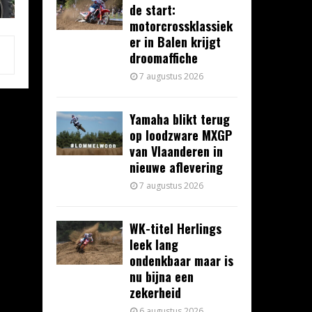
de start:
motorcrossklassiek
er in Balen krijgt
droomaffiche
7 augustus 2026
Yamaha blikt terug
op loodzware MXGP
van Vlaanderen in
nieuwe aflevering
7 augustus 2026
WK-titel Herlings
leek lang
ondenkbaar maar is
nu bijna een
zekerheid
6 augustus 2026