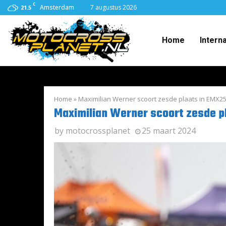
C
Amsterdam
7 augustus 2026
21.5
Home
Intern
Home
»
Maximilian Werner scoort zesde plaats in EMX2
Maximilian Werner scoort zesde p
by
motocrossplanet
25 maart 2024