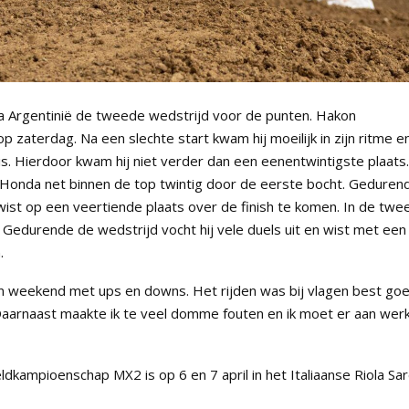
a Argentinië de tweede wedstrijd voor de punten. Hakon
p zaterdag. Na een slechte start kwam hij moeilijk in zijn ritme e
is. Hierdoor kwam hij niet verder dan een eenentwintigste plaats.
Honda net binnen de top twintig door de eerste bocht. Geduren
wist op een veertiende plaats over de finish te komen. In de twe
Gedurende de wedstrijd vocht hij vele duels uit en wist met een
.
n weekend met ups en downs. Het rijden was bij vlagen best go
. Daarnaast maakte ik te veel domme fouten en ik moet er aan wer
kampioenschap MX2 is op 6 en 7 april in het Italiaanse Riola Sar