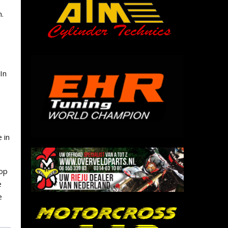
.
In
 in
 op
e
e