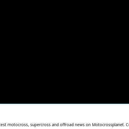
latest motocross, supercross and offroad news on Motocrossplanet. 