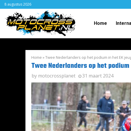
8 augustus 2026
Home
Intern
Home
»
Twee Nederlanders op het podium in het EK je
Twee Nederlanders op het podium 
by
motocrossplanet
31 maart 2024