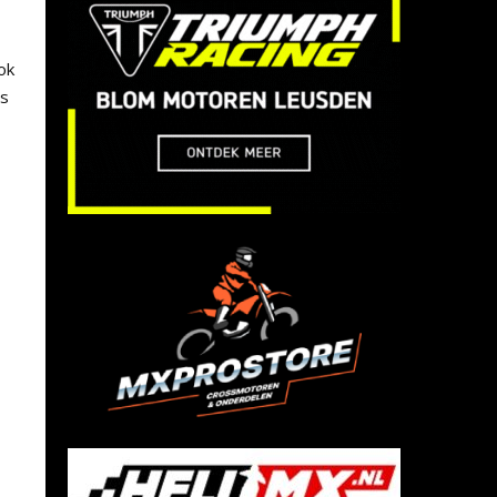
ok
es