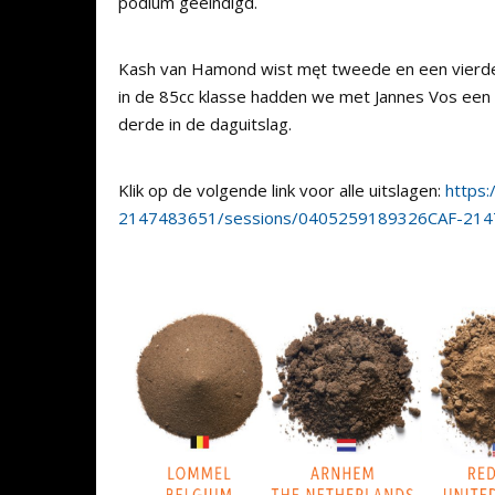
podium geëindigd.
Kash van Hamond wist męt tweede en een vierde
in de 85cc klasse hadden we met Jannes Vos een
derde in de daguitslag.
Klik op de volgende link voor alle uitslagen:
https
2147483651/sessions/0405259189326CAF-21