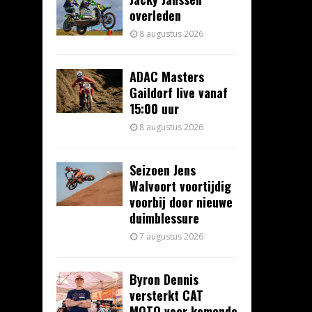
overleden
8 augustus 2026
ADAC Masters
Gaildorf live vanaf
15:00 uur
8 augustus 2026
Seizoen Jens
Walvoort voortijdig
voorbij door nieuwe
duimblessure
7 augustus 2026
Byron Dennis
versterkt CAT
MOTO voor komende