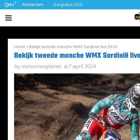
C
Amsterdam
6 augustus 2026
19.2
PRIMARY
MENU
Home
»
Bekijk tweede manche WMX Sardinië live 09:35
Bekijk tweede manche WMX Sardinië live
by
motocrossplanet
7 april 2024