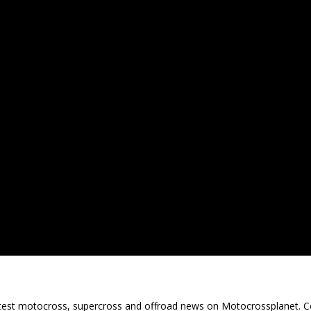
latest motocross, supercross and offroad news on Motocrossplanet. 