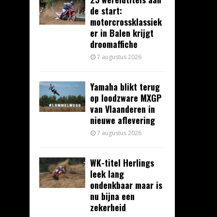
de start:
motorcrossklassiek
er in Balen krijgt
droomaffiche
7 augustus 2026
Yamaha blikt terug
op loodzware MXGP
van Vlaanderen in
nieuwe aflevering
7 augustus 2026
WK-titel Herlings
leek lang
ondenkbaar maar is
nu bijna een
zekerheid