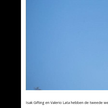
Isak Gifting en Valerio Lata hebben de tweede wed