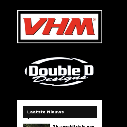
Laatste Nieuws
25 wereldtitels aan