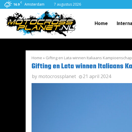
C
Amsterdam
7 augustus 2026
16.9
Home
Intern
Home
»
Gifting en Lata winnen Italiaans Kampioenschap 
Gifting en Lata winnen Italiaans K
by
motocrossplanet
21 april 2024