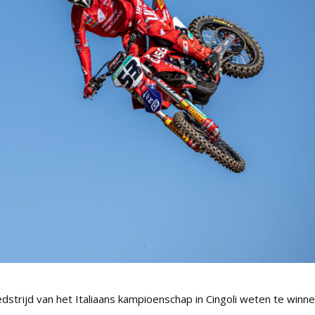
strijd van het Italiaans kampioenschap in Cingoli weten te winne