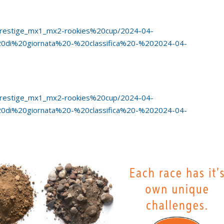
_prestige_mx1_mx2-rookies%20cup/2024-04-
20di%20giornata%20-%20classifica%20-%202024-04-
_prestige_mx1_mx2-rookies%20cup/2024-04-
20di%20giornata%20-%20classifica%20-%202024-04-