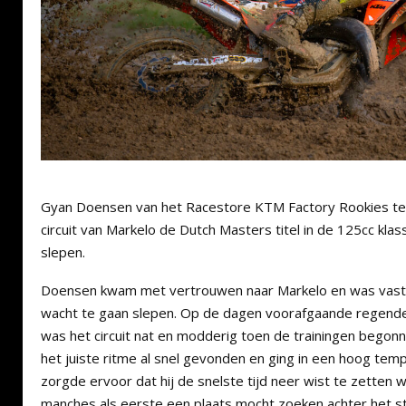
Gyan Doensen van het Racestore KTM Factory Rookies te
circuit van Markelo de Dutch Masters titel in de 125cc kla
slepen.
Doensen kwam met vertrouwen naar Markelo en was vastbe
wacht te gaan slepen. Op de dagen voorafgaande regende
was het circuit nat en modderig toen de trainingen begon
het juiste ritme al snel gevonden en ging in een hoog tem
zorgde ervoor dat hij de snelste tijd neer wist te zetten 
manches als eerste een plaats mocht zoeken achter het st