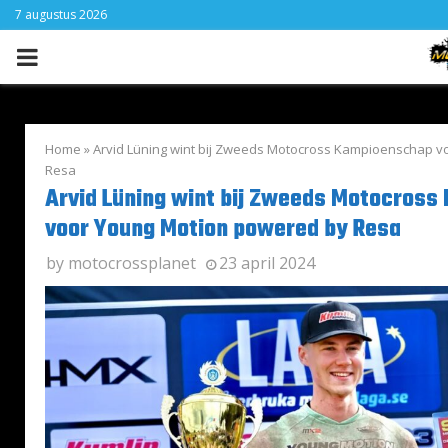
7 augustus 2026
PRIMARY
MENU
Home
»
Arvid Lüning wint bij Zweeds Motocross Kampioenschap 
Resa
Arvid Lüning wint bij Zweeds Motocros
voor Young Motion powered by Resa
by
motocrossplanet
23 april 2024