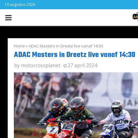
10 augustus 2026
PRIMARY
MENU
Home
»
ADAC Masters in Dreetz live vanaf 14:30
ADAC Masters in Dreetz live vanaf 14:30
by
motocrossplanet
27 april 2024