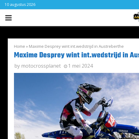
10 augustus 2026
PRIMARY
MENU
Home
»
Maxime Desprey wint int.wedstrijd in Austreberthe
Maxime Desprey wint int.wedstrijd in A
by
motocrossplanet
1 mei 2024