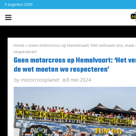
9 augustus 2026
PRIMARY
MENU
Home
»
Geen motorcross op Hemelvaart: ‘Het verbaast ons, maar
respecteren’
Geen motorcross op Hemelvaart: ‘Het ve
de wet moeten we respecteren’
by
motocrossplanet
8 mei 2024