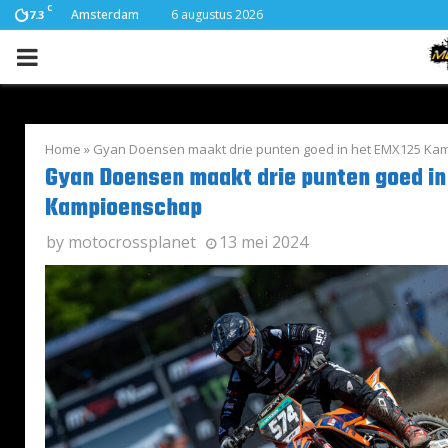
C
Amsterdam
6 augustus 2026
17.3
PRIMARY
MENU
Home
»
Gyan Doensen maakt drie punten goed in het EMX125 Ka
Gyan Doensen maakt drie punten goed i
Kampioenschap
by
motocrossplanet
13 mei 2024