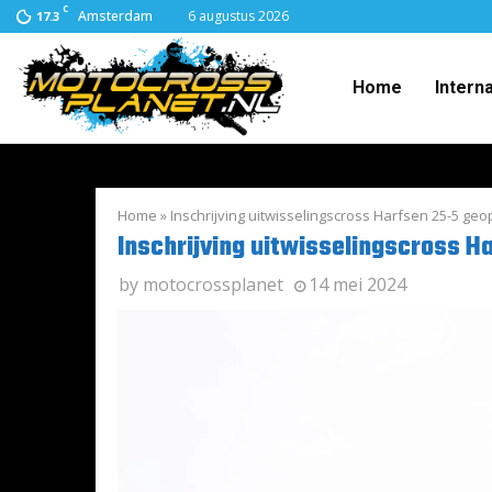
C
Amsterdam
6 augustus 2026
17.3
Home
Intern
Home
»
Inschrijving uitwisselingscross Harfsen 25-5 geo
Inschrijving uitwisselingscross H
by
motocrossplanet
14 mei 2024