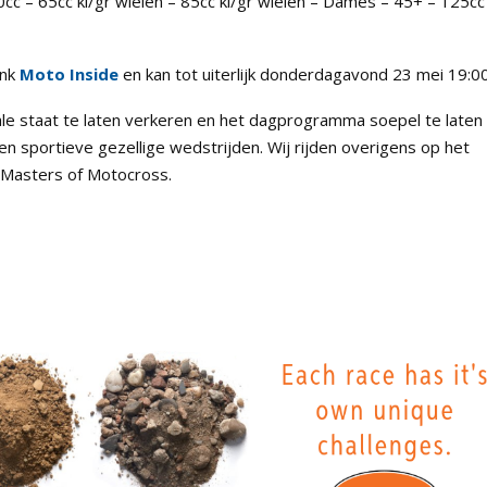
50cc – 65cc kl/gr wielen – 85cc kl/gr wielen – Dames – 45+ – 125cc
ink
Moto Inside
en kan tot uiterlijk donderdagavond 23 mei 19:00
male staat te laten verkeren en het dagprogramma soepel te laten
 sportieve gezellige wedstrijden. Wij rijden overigens op het
h Masters of Motocross.