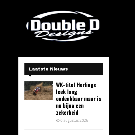
Laatste Nieuws
WK-titel Herlings
leek lang
ondenkbaar maar is
nu bijna een
zekerheid
6 augustus 2026