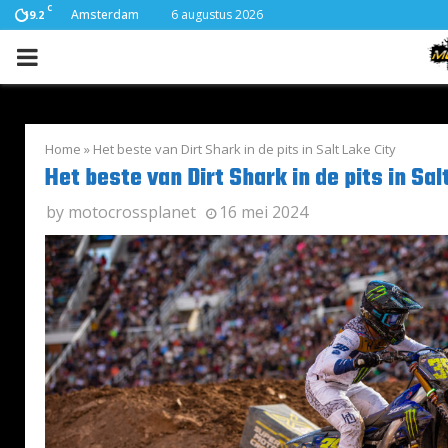
C
Amsterdam
6 augustus 2026
19.2
PRIMARY
MENU
Home
»
Het beste van Dirt Shark in de pits in Salt Lake City
Het beste van Dirt Shark in de pits in Sal
by
motocrossplanet
16 mei 2024