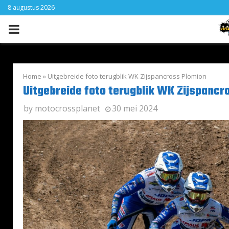
8 augustus 2026
PRIMARY
MENU
Home
»
Uitgebreide foto terugblik WK Zijspancross Plomion
Uitgebreide foto terugblik WK Zijspancr
by
motocrossplanet
30 mei 2024