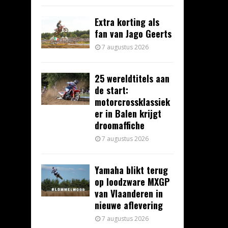
Extra korting als
fan van Jago Geerts
7 augustus 2026
25 wereldtitels aan
de start:
motorcrossklassiek
er in Balen krijgt
droomaffiche
7 augustus 2026
Yamaha blikt terug
op loodzware MXGP
van Vlaanderen in
nieuwe aflevering
7 augustus 2026