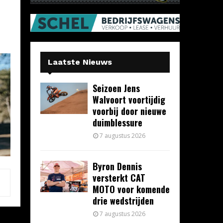
Laatste Nieuws
Seizoen Jens
Walvoort voortijdig
voorbij door nieuwe
duimblessure
7 augustus 2026
Byron Dennis
versterkt CAT
MOTO voor komende
drie wedstrijden
7 augustus 2026