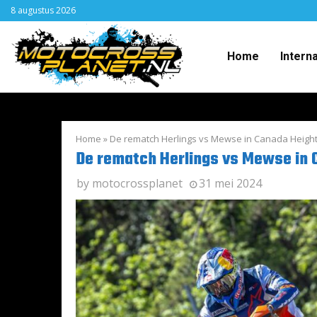
8 augustus 2026
Home
Intern
Home
»
De rematch Herlings vs Mewse in Canada Heigh
De rematch Herlings vs Mewse in 
by
motocrossplanet
31 mei 2024