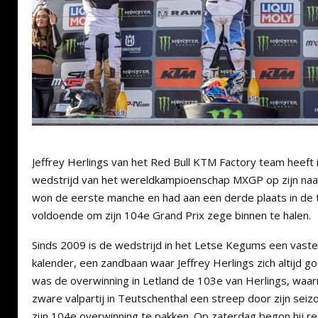
Jeffrey Herlings van het Red Bull KTM Factory team heeft
wedstrijd van het wereldkampioenschap MXGP op zijn naa
won de eerste manche en had aan een derde plaats in d
voldoende om zijn 104e Grand Prix zege binnen te halen.
Sinds 2009 is de wedstrijd in het Letse Kegums een vast
kalender, een zandbaan waar Jeffrey Herlings zich altijd g
was de overwinning in Letland de 103e van Herlings, waar
zware valpartij in Teutschenthal een streep door zijn seizoe
zijn 104e overwinning te pakken. Op zaterdag begon hij re