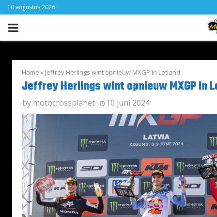
10 augustus 2026
PRIMARY
MENU
Home
»
Jeffrey Herlings wint opnieuw MXGP in Letland
Jeffrey Herlings wint opnieuw MXGP in L
by
motocrossplanet
10 juni 2024