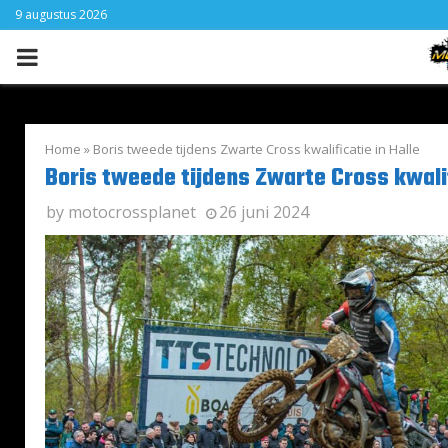
9 augustus 2026
PRIMARY
MENU
Home
»
Boris tweede tijdens Zwarte Cross kwalificatie in Halle
Boris tweede tijdens Zwarte Cross kwalif
by
motocrossplanet
26 juni 2024