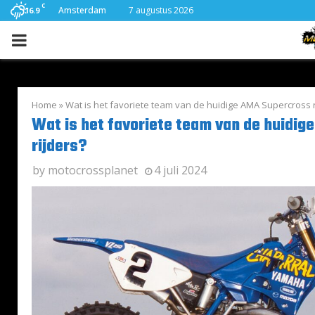
C
Amsterdam
7 augustus 2026
16.9
PRIMARY
MENU
Home
»
Wat is het favoriete team van de huidige AMA Supercross r
Wat is het favoriete team van de huidi
rijders?
by
motocrossplanet
4 juli 2024