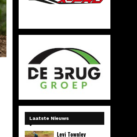
Laatste Nieuws
Levi Townley