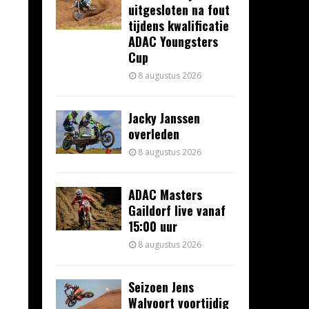
uitgesloten na fout
tijdens kwalificatie
ADAC Youngsters
Cup
8 augustus 2026
Jacky Janssen
overleden
8 augustus 2026
ADAC Masters
Gaildorf live vanaf
15:00 uur
8 augustus 2026
Seizoen Jens
Walvoort voortijdig