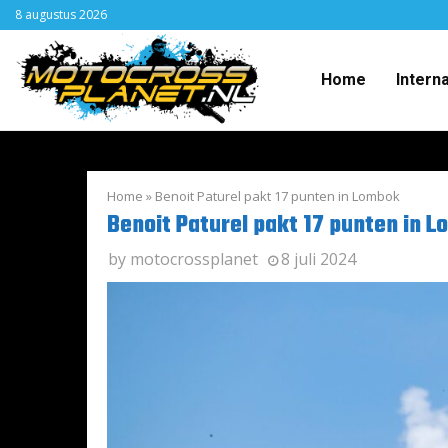
8 augustus 2026
Home
Intern
Home
»
Benoit Paturel pakt 17 punten in Lombok
Benoit Paturel pakt 17 punten in 
by
motocrossplanet
8 juli 2024