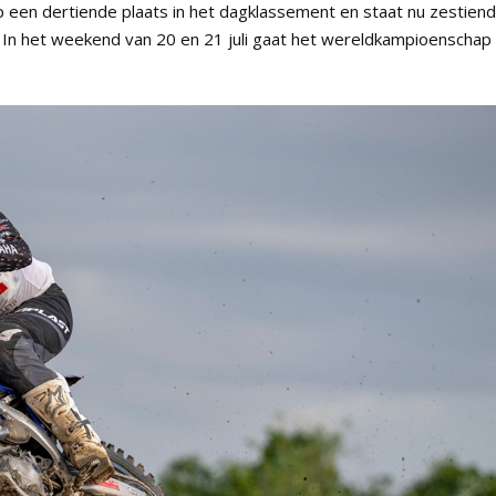
 een dertiende plaats in het dagklassement en staat nu zestien
 In het weekend van 20 en 21 juli gaat het wereldkampioenschap