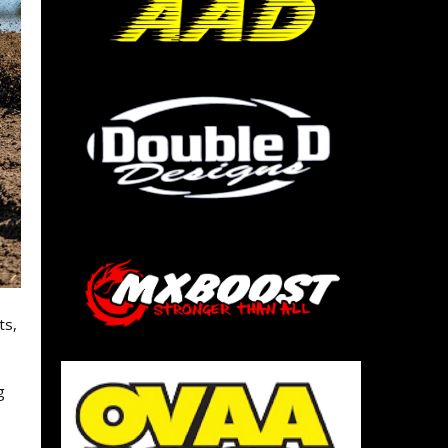
ts,
g