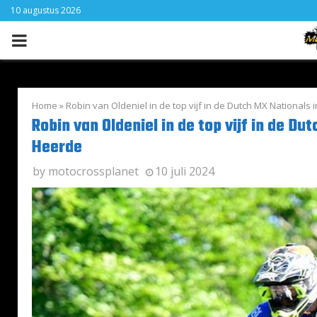
10 augustus 2026
PRIMARY
MENU
Home
»
Robin van Oldeniel in de top vijf in de Dutch MX Nationals 
Robin van Oldeniel in de top vijf in de Du
Heerde
by
motocrossplanet
10 juli 2024