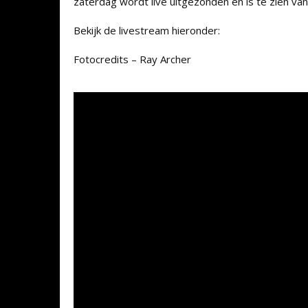
zaterdag wordt live uitgezonden en is te zien van
Bekijk de livestream hieronder:
Fotocredits – Ray Archer