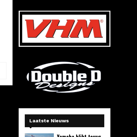
Laatste Nieuws
Yamaha blikt terug