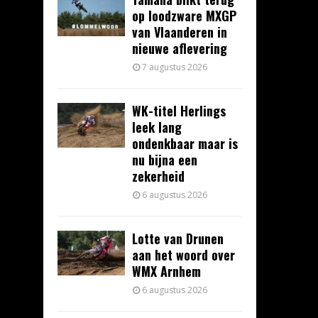
op loodzware MXGP
van Vlaanderen in
nieuwe aflevering
7 augustus 2026
WK-titel Herlings
leek lang
ondenkbaar maar is
nu bijna een
zekerheid
6 augustus 2026
Lotte van Drunen
aan het woord over
WMX Arnhem
6 augustus 2026