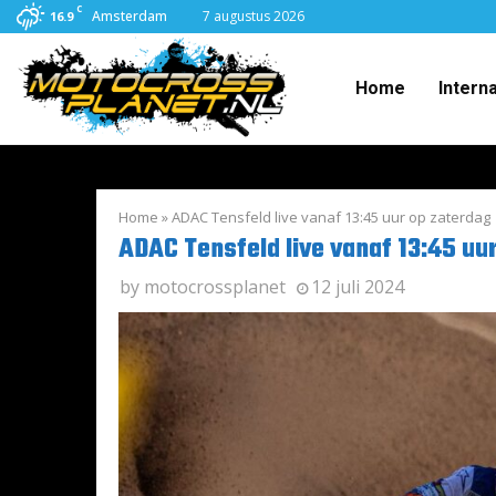
C
Amsterdam
7 augustus 2026
16.9
Home
Intern
Home
»
ADAC Tensfeld live vanaf 13:45 uur op zaterdag
ADAC Tensfeld live vanaf 13:45 uu
by
motocrossplanet
12 juli 2024