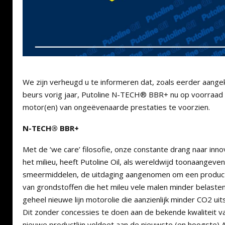
We zijn verheugd u te informeren dat, zoals eerder aang
beurs vorig jaar, Putoline N-TECH® BBR+ nu op voorraad i
motor(en) van ongeëvenaarde prestaties te voorzien.
N-TECH® BBR+
Met de ‘we care’ filosofie, onze constante drang naar inno
het milieu, heeft Putoline Oil, als wereldwijd toonaangeven
smeermiddelen, de uitdaging aangenomen om een product 
van grondstoffen die het mileu vele malen minder belasten
geheel nieuwe lijn motorolie die aanzienlijk minder CO2 uit
Dit zonder concessies te doen aan de bekende kwaliteit va
nieuwe productlijn voldoet aan de nieuwste (en hoogste)