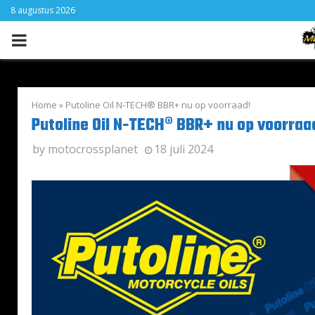
8 augustus 2026
PRIMARY
MENU
Home
»
Putoline Oil N-TECH® BBR+ nu op voorraad!
Putoline Oil N-TECH® BBR+ nu op voorraa
by
motocrossplanet
18 juli 2024