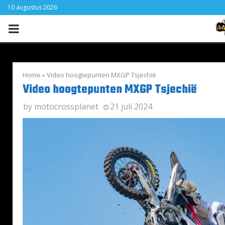
10 augustus 2026
PRIMARY
MENU
Home
»
Video hoogtepunten MXGP Tsjechië
Video hoogtepunten MXGP Tsjechië
by
motocrossplanet
21 juli 2024