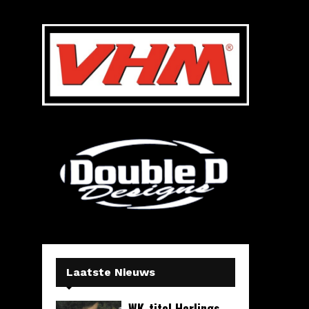
Laatste Nieuws
WK-titel Herlings