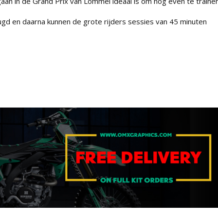
an in de Grand Prix van Lommel ideaal is om nog even te trainen
ugd en daarna kunnen de grote rijders sessies van 45 minuten