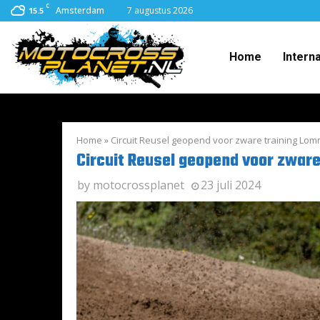
C
Amsterdam
7 augustus 2026
15.5
Home
Intern
Home
»
Circuit Reusel geopend voor zware training Lom
Circuit Reusel geopend voor zware
by
motocrossplanet
23 juli 2024