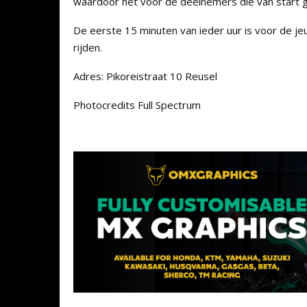
waardoor het voor de deelnemers die van start ga
De eerste 15 minuten van ieder uur is voor de je
rijden.
Adres: Pikoreistraat 10 Reusel
Photocredits Full Spectrum