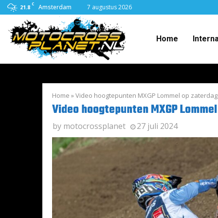
C
Amsterdam
7 augustus 2026
21.8
Home
Intern
Home
»
Video hoogtepunten MXGP Lommel op zaterdag
Video hoogtepunten MXGP Lommel 
by
motocrossplanet
27 juli 2024