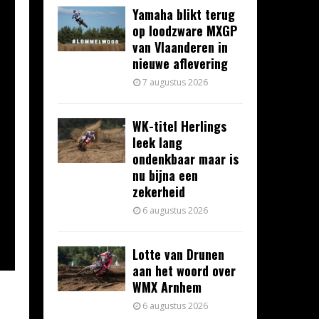
Yamaha blikt terug
op loodzware MXGP
van Vlaanderen in
nieuwe aflevering
7 augustus 2026
WK-titel Herlings
leek lang
ondenkbaar maar is
nu bijna een
zekerheid
6 augustus 2026
Lotte van Drunen
aan het woord over
WMX Arnhem
6 augustus 2026