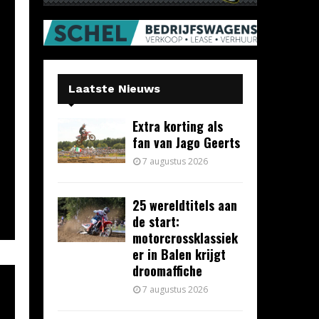
Laatste Nieuws
Extra korting als
fan van Jago Geerts
7 augustus 2026
25 wereldtitels aan
de start:
motorcrossklassiek
er in Balen krijgt
droomaffiche
7 augustus 2026