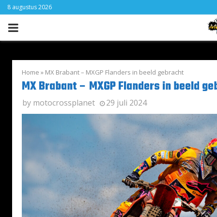
8 augustus 2026
PRIMARY
MENU
Home
»
MX Brabant – MXGP Flanders in beeld gebracht
MX Brabant – MXGP Flanders in beeld ge
by
motocrossplanet
29 juli 2024