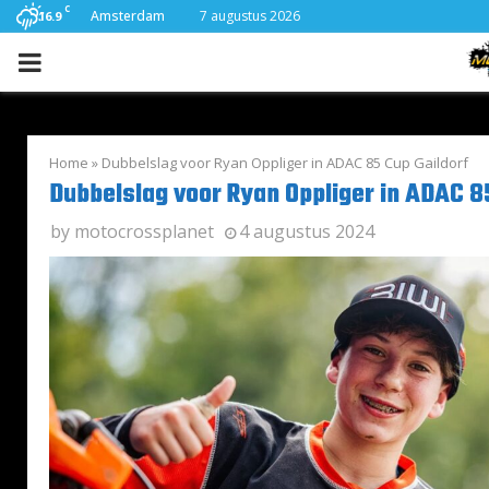
C
Amsterdam
7 augustus 2026
16.9
PRIMARY
MENU
Home
»
Dubbelslag voor Ryan Oppliger in ADAC 85 Cup Gaildorf
Dubbelslag voor Ryan Oppliger in ADAC 8
by
motocrossplanet
4 augustus 2024