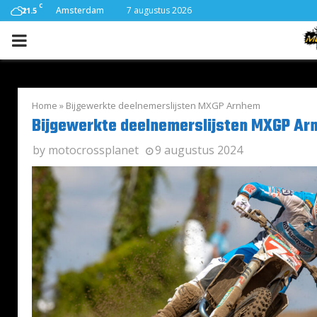
C
Amsterdam
7 augustus 2026
21.5
PRIMARY
MENU
Home
»
Bijgewerkte deelnemerslijsten MXGP Arnhem
Bijgewerkte deelnemerslijsten MXGP A
by
motocrossplanet
9 augustus 2024