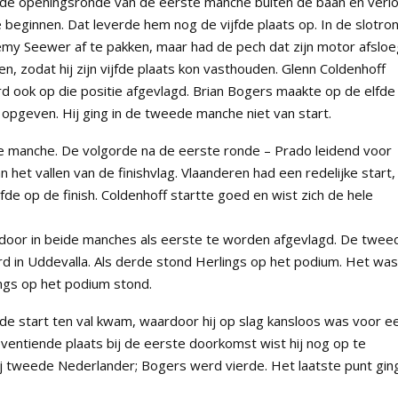
 de openingsronde van de eerste manche buiten de baan en verl
e beginnen. Dat leverde hem nog de vijfde plaats op. In de slotro
emy Seewer af te pakken, maar had de pech dat zijn motor afsloe
, zodat hij zijn vijfde plaats kon vasthouden. Glenn Coldenhoff
d ook op die positie afgevlagd. Brian Bogers maakte op de elfde
 opgeven. Hij ging in de tweede manche niet van start.
e manche. De volgorde na de eerste ronde – Prado leidend voor
 het vallen van de finishvlag. Vlaanderen had een redelijke start,
fde op de finish. Coldenhoff startte goed en wist zich de hele
door in beide manches als eerste te worden afgevlagd. De twee
rd in Uddevalla. Als derde stond Herlings op het podium. Het was
ngs op het podium stond.
 de start ten val kwam, waardoor hij op slag kansloos was voor e
zeventiende plaats bij de eerste doorkomst wist hij nog op te
j tweede Nederlander; Bogers werd vierde. Het laatste punt gin