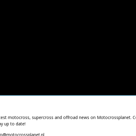
latest motocross, supercross and offroad news on Motocrossplanet. 
ay up to date!
fo@motocrossplanet.nl