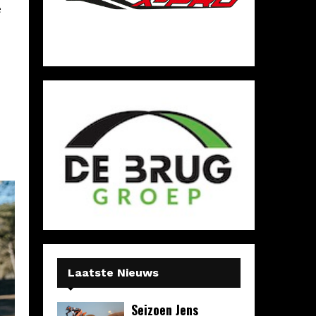
e
Laatste Nieuws
Seizoen Jens