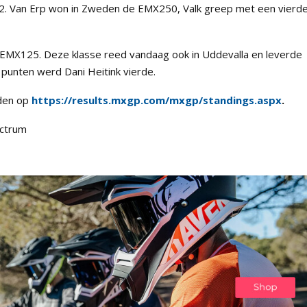
2. Van Erp won in Zweden de EMX250, Valk greep met een vierd
EMX125. Deze klasse reed vandaag ook in Uddevalla en leverde
punten werd Dani Heitink vierde.
den op
https://results.mxgp.com/mxgp/standings.aspx
.
ectrum