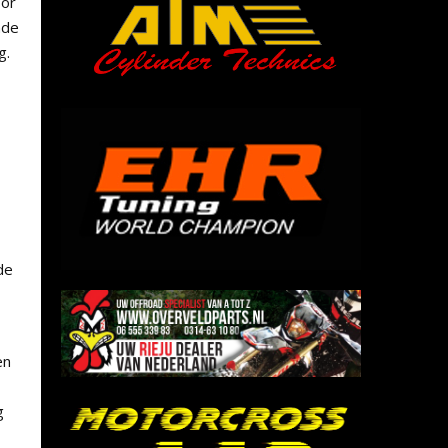
oor
nde
g.
de
en
g