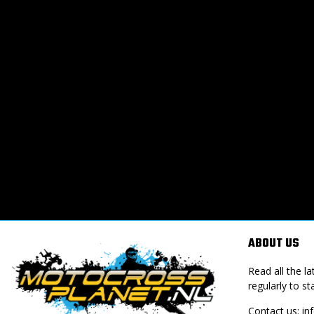
ABOUT US
Read all the 
regularly to st
Contact us:
in