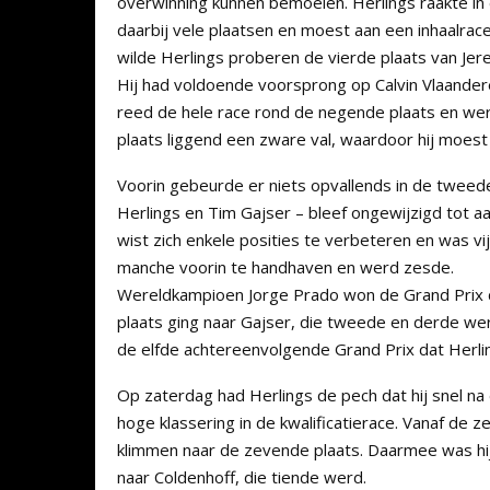
overwinning kunnen bemoeien. Herlings raakte in
daarbij vele plaatsen en moest aan een inhaalrac
wilde Herlings proberen de vierde plaats van Jer
Hij had voldoende voorsprong op Calvin Vlaanderen
reed de hele race rond de negende plaats en wer
plaats liggend een zware val, waardoor hij moest
Voorin gebeurde er niets opvallends in de tweed
Herlings en Tim Gajser – bleef ongewijzigd tot aan
wist zich enkele posities te verbeteren en was vij
manche voorin te handhaven en werd zesde.
Wereldkampioen Jorge Prado won de Grand Prix 
plaats ging naar Gajser, die tweede en derde we
de elfde achtereenvolgende Grand Prix dat Herli
Op zaterdag had Herlings de pech dat hij snel na
hoge klassering in de kwalificatierace. Vanaf de 
klimmen naar de zevende plaats. Daarmee was hi
naar Coldenhoff, die tiende werd.