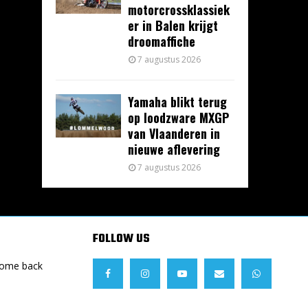
motorcrossklassiek
er in Balen krijgt
droomaffiche
7 augustus 2026
Yamaha blikt terug
op loodzware MXGP
van Vlaanderen in
nieuwe aflevering
7 augustus 2026
FOLLOW US
Come back