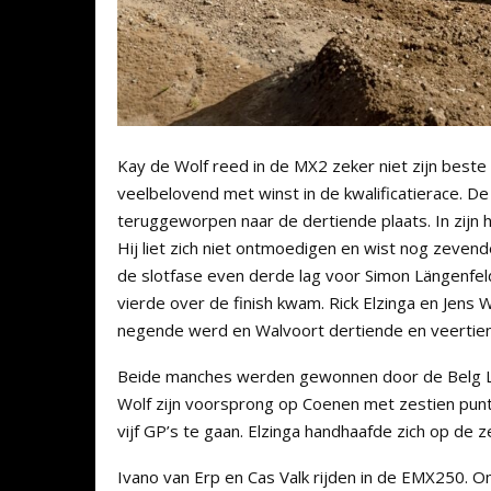
Kay de Wolf reed in de MX2 zeker niet zijn beste
veelbelovend met winst in de kwalificatierace. D
teruggeworpen naar de dertiende plaats. In zijn
Hij liet zich niet ontmoedigen en wist nog zeven
de slotfase even derde lag voor Simon Längenfel
vierde over de finish kwam. Rick Elzinga en Jens
negende werd en Walvoort dertiende en veertie
Beide manches werden gewonnen door de Belg L
Wolf zijn voorsprong op Coenen met zestien punte
vijf GP’s te gaan. Elzinga handhaafde zich op de 
Ivano van Erp en Cas Valk rijden in de EMX250. O