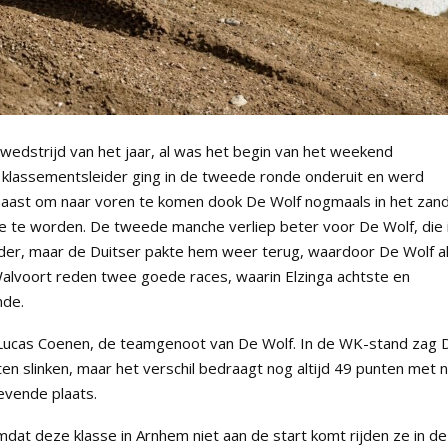
 wedstrijd van het jaar, al was het begin van het weekend
e klassementsleider ging in de tweede ronde onderuit en werd
 haast om naar voren te komen dook De Wolf nogmaals in het zand
de te worden. De tweede manche verliep beter voor De Wolf, die 
der, maar de Duitser pakte hem weer terug, waardoor De Wolf a
 Walvoort reden twee goede races, waarin Elzinga achtste en
nde.
ucas Coenen, de teamgenoot van De Wolf. In de WK-stand zag 
n slinken, maar het verschil bedraagt nog altijd 49 punten met 
zevende plaats.
mdat deze klasse in Arnhem niet aan de start komt rijden ze in de