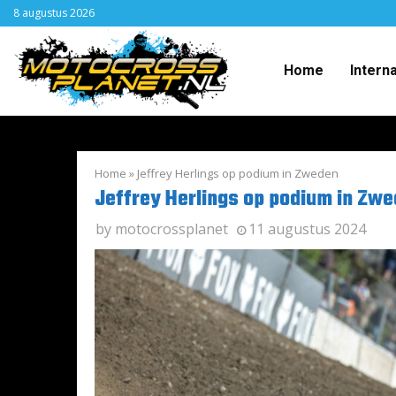
8 augustus 2026
Home
Intern
Home
»
Jeffrey Herlings op podium in Zweden
Jeffrey Herlings op podium in Zw
by
motocrossplanet
11 augustus 2024