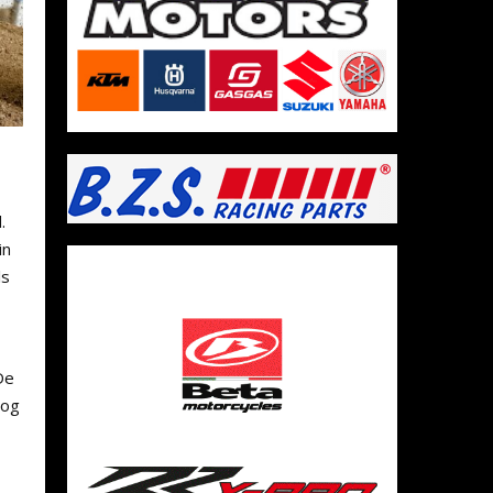
.
in
ls
De
nog