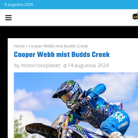
8 augustus 2026
PRIMARY
MENU
Home
»
Cooper Webb mist Budds Creek
Cooper Webb mist Budds Creek
by
motocrossplanet
14 augustus 2024