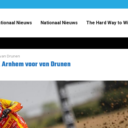
ationaal Nieuws
Nationaal Nieuws
The Hard Way to W
r van Drunen
MX Arnhem voor van Drunen