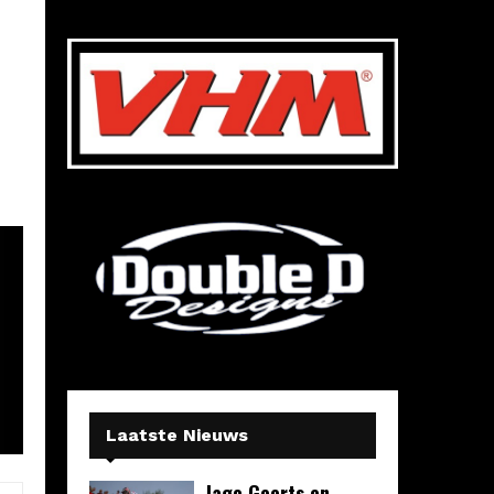
Laatste Nieuws
Jago Geerts en