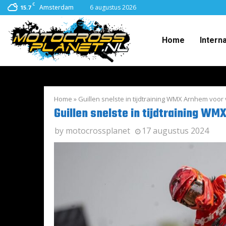
C
Amsterdam
6 augustus 2026
15.7
Home
Intern
Home
»
Guillen snelste in tijdtraining WMX Arnhem voo
Guillen snelste in tijdtraining W
by
motocrossplanet
17 augustus 2024