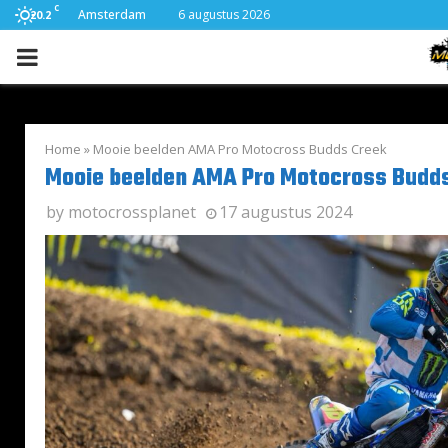
C
Amsterdam
6 augustus 2026
20.2
PRIMARY
MENU
Home
»
Mooie beelden AMA Pro Motocross Budds Creek
Mooie beelden AMA Pro Motocross Budd
by
motocrossplanet
17 augustus 2024