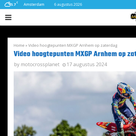
C
Amsterdam
6 augustus 2026
15.7
PRIMARY
MENU
Home
»
Video hoogtepunten MXGP Arnhem op zaterdag
Video hoogtepunten MXGP Arnhem op za
by
motocrossplanet
17 augustus 2024