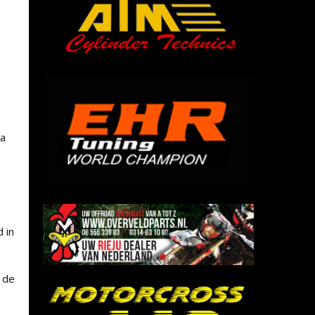
.
ma
 in
 de