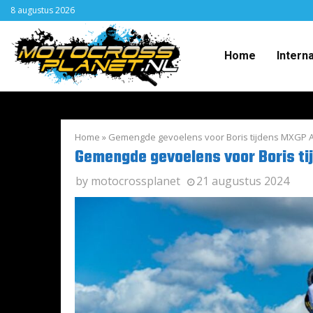
8 augustus 2026
Home
Intern
Home
»
Gemengde gevoelens voor Boris tijdens MXGP
Gemengde gevoelens voor Boris t
by
motocrossplanet
21 augustus 2024