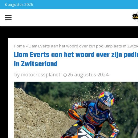
8 augustus 2026
PRIMARY
MENU
Home
»
Liam Everts aan het woord over zijn podiumplaats in Zwits
Liam Everts aan het woord over zijn pod
in Zwitserland
by
motocrossplanet
26 augustus 2024