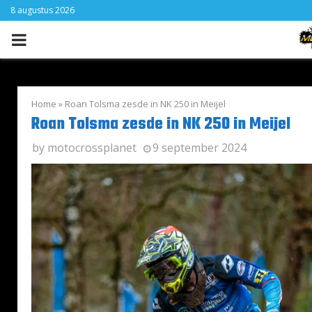
8 augustus 2026
PRIMARY
MENU
Home
»
Roan Tolsma zesde in NK 250 in Meijel
Roan Tolsma zesde in NK 250 in Meijel
by
motocrossplanet
9 september 2024