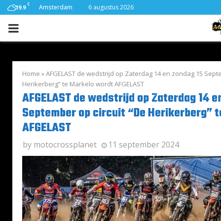
C
Amsterdam
6 augustus 2026
19.9
PRIMARY
MENU
Home
»
AFGELAST de wedstrijd op Zaterdag 14 en zondag 15 Septe
Herikerberg” te Markelo wordt AFGELAST
AFGELAST de wedstrijd op Zaterdag 14 e
September op circuit “De Herikerberg” 
AFGELAST
by
motocrossplanet
11 september 2024