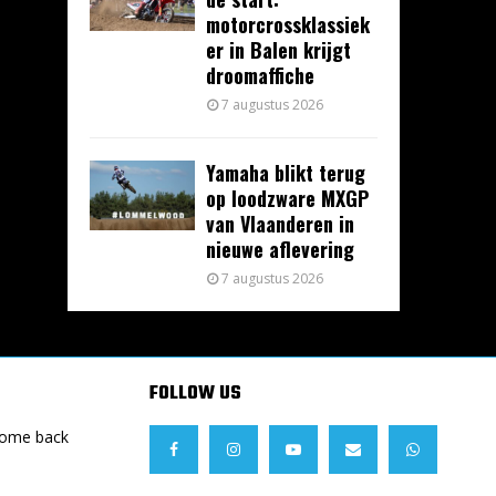
motorcrossklassiek
er in Balen krijgt
droomaffiche
7 augustus 2026
Yamaha blikt terug
op loodzware MXGP
van Vlaanderen in
nieuwe aflevering
7 augustus 2026
FOLLOW US
Come back