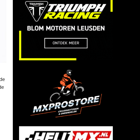
nde
de