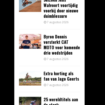
Walvoort voortijdig
voorbij door nieuwe
duimblessure
7 augustus 2026
Byron Dennis
versterkt CAT
MOTO voor komende
drie wedstrijden
7 augustus 2026
Extra korting als
fan van Jago Geerts
7 augustus 2026
25 wereldtitels aan
de start: