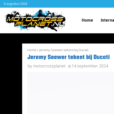
8 augustus 2026
Home
Intern
Home
»
Jeremy Seewer tekent bij Ducati
Jeremy Seewer tekent bij Ducati
by
motocrossplanet
14 september 2024