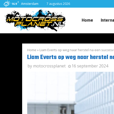
C
Amsterdam
7 augustus 2026
16.9
Home
Intern
Home
»
Liam Everts op weg naar herstel na een succesvo
Liam Everts op weg naar herstel n
by
motocrossplanet
16 september 2024