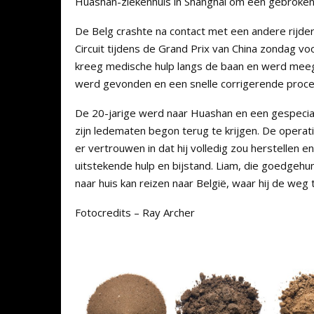
Huashan-ziekenhuis in Shanghai om een ​​gebroke
De Belg crashte na contact met een andere rijde
Circuit tijdens de Grand Prix van China zondag 
kreeg medische hulp langs de baan en werd meege
werd gevonden en een snelle corrigerende proce
De 20-jarige werd naar Huashan en een gespecial
zijn ledematen begon terug te krijgen. De operat
er vertrouwen in dat hij volledig zou herstellen
uitstekende hulp en bijstand. Liam, die goedgehum
naar huis kan reizen naar België, waar hij de weg 
Fotocredits – Ray Archer