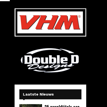
Laatste Nieuws
25 wereldtitels aan