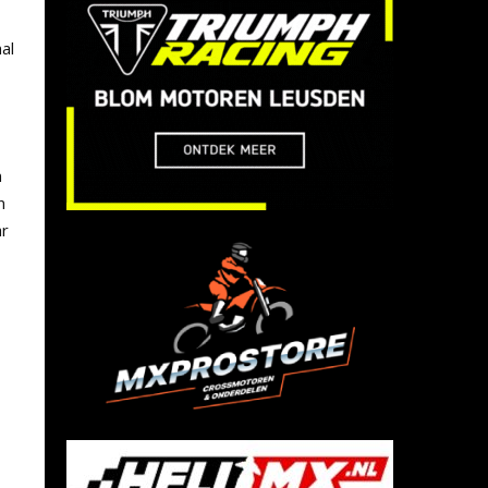
al
n
n
ar