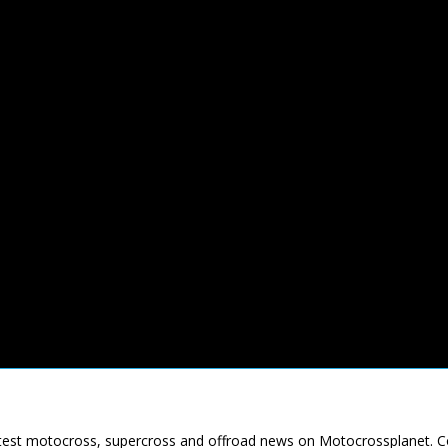
latest motocross, supercross and offroad news on Motocrossplanet. 