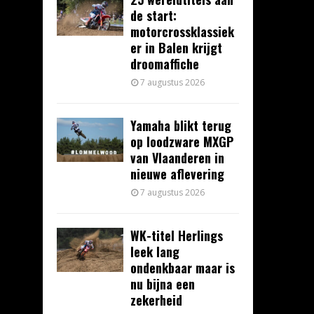
de start:
motorcrossklassiek
er in Balen krijgt
droomaffiche
7 augustus 2026
Yamaha blikt terug
op loodzware MXGP
van Vlaanderen in
nieuwe aflevering
7 augustus 2026
WK-titel Herlings
leek lang
ondenkbaar maar is
nu bijna een
zekerheid