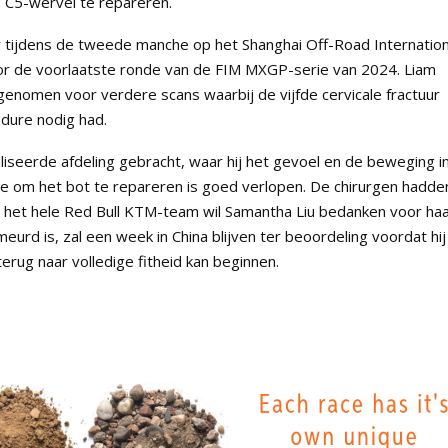
n C5-wervel te repareren.
r tijdens de tweede manche op het Shanghai Off-Road Internation
voor de voorlaatste ronde van de FIM MXGP-serie van 2024. Liam
nomen voor verdere scans waarbij de vijfde cervicale fractuur
dure nodig had.
iseerde afdeling gebracht, waar hij het gevoel en de beweging i
ie om het bot te repareren is goed verlopen. De chirurgen hadde
 en het hele Red Bull KTM-team wil Samantha Liu bedanken voor ha
eurd is, zal een week in China blijven ter beoordeling voordat hij
terug naar volledige fitheid kan beginnen.