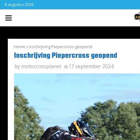
8 augustus 2026
PRIMARY
MENU
Home
»
Inschrijving Piepercross geopend
Inschrijving Piepercross geopend
by
motocrossplanet
17 september 2024