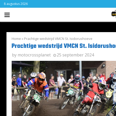
8 augustus 2026
PRIMARY
MENU
Home
»
Prachtige wedstrijd VMCN St. Isidorushoeve
Prachtige wedstrijd VMCN St. Isidorush
by
motocrossplanet
25 september 2024