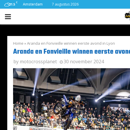
C
Amsterdam
7 augustus 2026
21.5
PRIMARY
MENU
Home
»
Aranda en Fonvieille winnen eerste avond in Lyon
Aranda en Fonvieille winnen eerste avon
by
motocrossplanet
30 november 2024