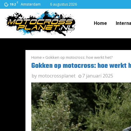
C
Amsterdam
6 augustus 2026
19.2
Home
Intern
Home
»
Gokken op motocross: hoe werkt het?
Gokken op motocross: hoe werkt 
by
motocrossplanet
7 januari 2025