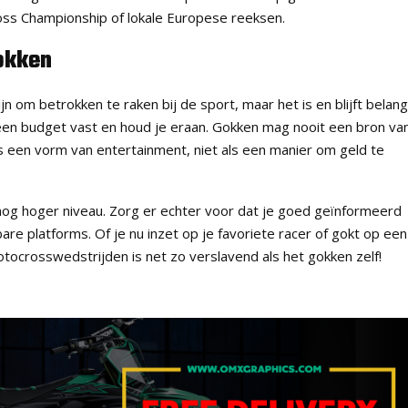
ross Championship of lokale Europese reeksen.
okken
 om betrokken te raken bij de sport, maar het is en blijft belangr
een budget vast en houd je eraan. Gokken mag nooit een bron va
ls een vorm van entertainment, niet als een manier om geld te
nog hoger niveau. Zorg er echter voor dat je goed geïnformeerd
re platforms. Of je nu inzet op je favoriete racer of gokt op een
otocrosswedstrijden is net zo verslavend als het gokken zelf!