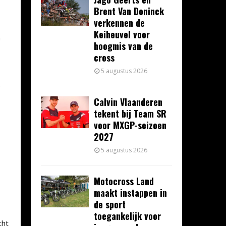
Brent Van Doninck
verkennen de
Keiheuvel voor
n
hoogmis van de
cross
5 augustus 2026
.
Calvin Vlaanderen
tekent bij Team SR
voor MXGP-seizoen
2027
5 augustus 2026
Motocross Land
maakt instappen in
de sport
toegankelijk voor
cht