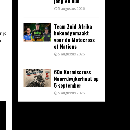
jong en oud
5 augustus 2026
Team Zuid-Afrika
bekendgemaakt
ijk
voor de Motocross
n
of Nations
5 augustus 2026
60e Kermiscross
Noorrdwijkerhout op
5 september
5 augustus 2026