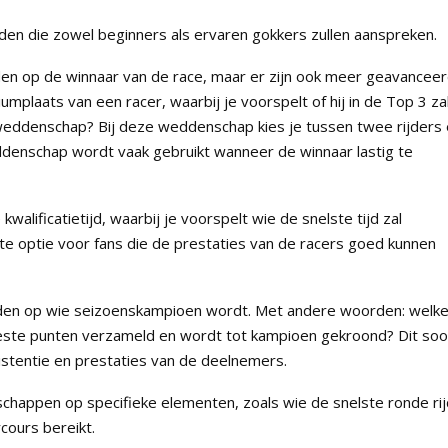
en die zowel beginners als ervaren gokkers zullen aanspreken.
en op de winnaar van de race, maar er zijn ook meer geavancee
mplaats van een racer, waarbij je voorspelt of hij in de Top 3 za
weddenschap? Bij deze weddenschap kies je tussen twee rijders
eddenschap wordt vaak gebruikt wanneer de winnaar lastig te
lificatietijd, waarbij je voorspelt wie de snelste tijd zal
nte optie voor fans die de prestaties van de racers goed kunnen
edden op wie seizoenskampioen wordt. Met andere woorden: welk
eeste punten verzameld en wordt tot kampioen gekroond? Dit soo
istentie en prestaties van de deelnemers.
appen op specifieke elementen, zoals wie de snelste ronde rij
cours bereikt.