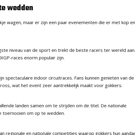
 te wedden
okje wagen, maar er zijn een paar evenementen die er met kop e
e niveau van de sport en trekt de beste racers ter wereld aan
GP-races enorm populair zijn.
 spectaculaire indoor circuitraces. Fans kunnen genieten van de
ross, wat het event zeer aantrekkelijk maakt voor gokkers.
illende landen samen om te strijden om de titel. De nationale
de toernooien om op te wedden.
van regionale en nationale competities waarop gokkers hun aanda