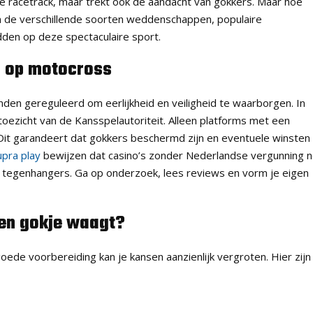
 de racetrack, maar trekt ook de aandacht van gokkers. Maar hoe
 de verschillende soorten weddenschappen, populaire
en op deze spectaculaire sport.
n op motocross
landen gereguleerd om eerlijkheid en veiligheid te waarborgen. In
toezicht van de Kansspelautoriteit. Alleen platforms met een
t garandeert dat gokkers beschermd zijn en eventuele winsten
upra play
bewijzen dat casino’s zonder Nederlandse vergunning n
 tegenhangers. Ga op onderzoek, lees reviews en vorm je eigen
een gokje waagt?
goede voorbereiding kan je kansen aanzienlijk vergroten. Hier zijn