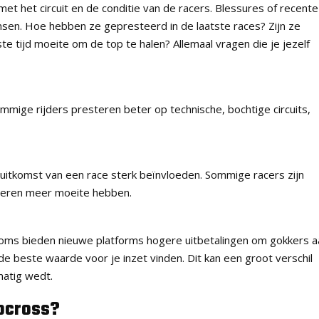
et het circuit en de conditie van de racers. Blessures of recente
sen. Hoe hebben ze gepresteerd in de laatste races? Zijn ze
te tijd moeite om de top te halen? Allemaal vragen die je jezelf
ommige rijders presteren beter op technische, bochtige circuits,
tkomst van een race sterk beïnvloeden. Sommige racers zijn
nderen meer moeite hebben.
 Soms bieden nieuwe platforms hogere uitbetalingen om gokkers a
de beste waarde voor je inzet vinden. Dit kan een groot verschil
matig wedt.
ocross?