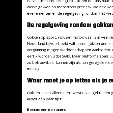
is. De adrenaline brengt niet alleen de fans naar
werkt gokken op motocross precies? We bekijken
evenementen en de regelgeving rondom het wedd
De regelgeving rondom gokke
Gokken op sport, inclusief motocross, is in veel 
Nederland bijvoorbeeld valt online gokken onder 
vergunning mogen weddenschappen aanbieden. Di
eerlijk worden uitbetaald. Maar platforms zoals
S
zo betrouwbaar kunnen zijn als hun gereguleerde
mening.
Waar moet je op letten als je 
Gokken is niet alleen een kwestie van geluk; een 
alvast een paar tips:
Bestudeer de racers