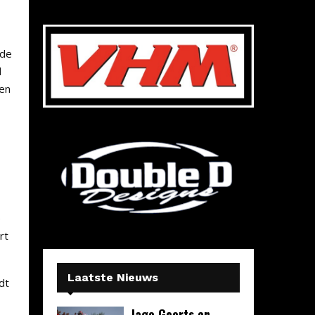
rde
l
 en
e
rt
Laatste Nieuws
dt
Jago Geerts en