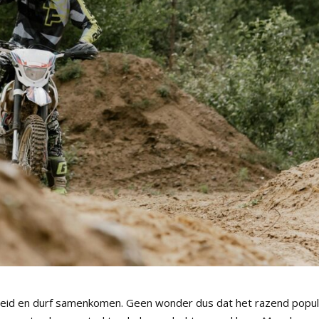
heid en durf samenkomen. Geen wonder dus dat het razend popul