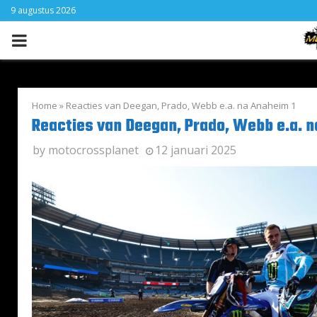
9 augustus 2026
PRIMARY
MENU
Home
»
Reacties van Deegan, Prado, Webb e.a. na Anaheim 1
Reacties van Deegan, Prado, Webb e.a. n
by
motocrossplanet
12 januari 2025