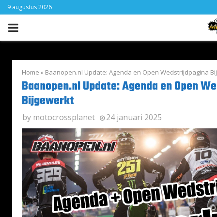
9 augustus 2026
PRIMARY
MENU
Home
»
Baanopen.nl Update: Agenda en Open Wedstrijdpagina Bi
Baanopen.nl Update: Agenda en Open We
Bijgewerkt
by
motocrossplanet
24 januari 2025