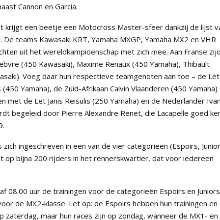
naast Cannon en Garcia.
 krijgt een beetje een Motocross Master-sfeer dankzij de lijst v
nodigd. De teams Kawasaki KRT, Yamaha MXGP, Yamaha MX2 en VHR
ten uit het wereldkampioenschap met zich mee. Aan Franse zij
 Febvre (450 Kawasaki), Maxime Renaux (450 Yamaha), Thibault
asaki). Voeg daar hun respectieve teamgenoten aan toe – de Let
s (450 Yamaha), de Zuid-Afrikaan Calvin Vlaanderen (450 Yamaha)
n met de Let Janis Reisulis (250 Yamaha) en de Nederlander Iva
dt begeleid door Pierre Alexandre Renet, die Lacapelle goed ke
9.
zich ingeschreven in een van de vier categorieën (Espoirs, Junior
 op bijna 200 rijders in het rennerskwartier, dat voor iedereen
 08.00 uur de trainingen voor de categorieën Espoirs en Juniors
 voor de MX2-klasse. Let op: de Espoirs hebben hun trainingen en
 op zaterdag, maar hun races zijn op zondag, wanneer de MX1- en