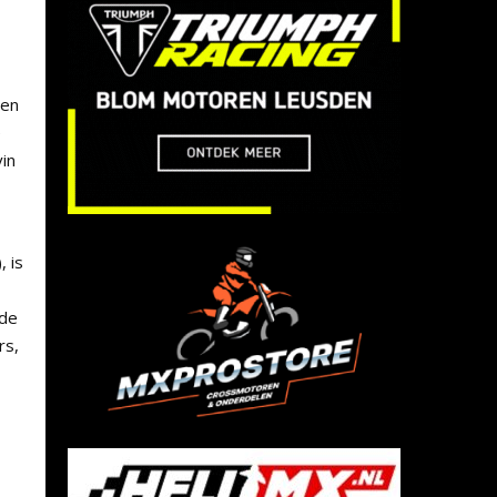
een
e
in
, is
 de
rs,