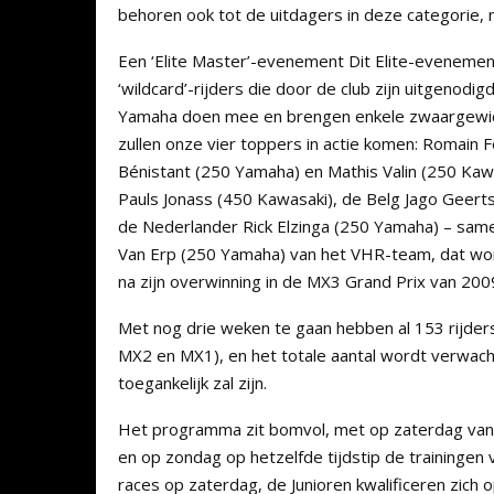
behoren ook tot de uitdagers in deze categorie, 
Een ‘Elite Master’-evenement Dit Elite-evenement
‘wildcard’-rijders die door de club zijn uitge
Yamaha doen mee en brengen enkele zwaargewich
zullen onze vier toppers in actie komen: Romain
Bénistant (250 Yamaha) en Mathis Valin (250 Kaw
Pauls Jonass (450 Kawasaki), de Belg Jago Geert
de Nederlander Rick Elzinga (250 Yamaha) – same
Van Erp (250 Yamaha) van het VHR-team, dat wor
na zijn overwinning in de MX3 Grand Prix van 200
Met nog drie weken te gaan hebben al 153 rijders 
MX2 en MX1), en het totale aantal wordt verwacht
toegankelijk zal zijn.
Het programma zit bomvol, met op zaterdag vanaf
en op zondag op hetzelfde tijdstip de trainingen
races op zaterdag, de Junioren kwalificeren zich