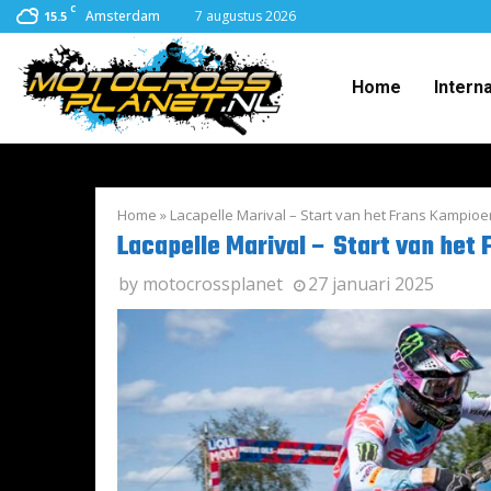
C
Amsterdam
7 augustus 2026
15.5
Home
Intern
Home
»
Lacapelle Marival – Start van het Frans Kampio
Lacapelle Marival – Start van he
by
motocrossplanet
27 januari 2025