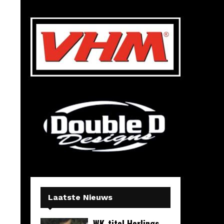
Laatste Nieuws
WK-titel Herlings