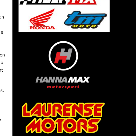
an
de
 en
no
nt
s,
,