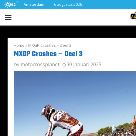
C
Amsterdam
6 augustus 2026
20.2
PRIMARY
MENU
Home
»
MXGP Crashes – Deel 3
MXGP Crashes – Deel 3
by
motocrossplanet
30 januari 2025