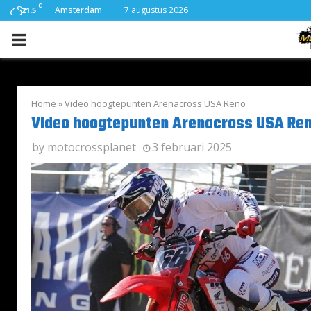
C
Amsterdam
7 augustus 2026
21.5
PRIMARY
MENU
Home
»
Video hoogtepunten Arenacross USA Reno
Video hoogtepunten Arenacross USA Re
by
motocrossplanet
3 februari 2025