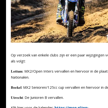
Op verzoek van enkele clubs zijn er een paar wijzigingen v
als volgt:
𝐋𝐨𝐭𝐭𝐮𝐦: MX2/Open Inters vervallen en hiervoor in de pl
Nationalen.
𝐁𝐨𝐞𝐤𝐞𝐥: MX2 Senioren/125cc cup vervallen en hiervoor in
𝐔𝐭𝐫𝐞𝐜𝐡𝐭: De Junioren B vervallen.
Klik hier voor de kalender:
https://mon.nl/wp-