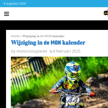
8 augustus 2026
PRIMARY
MENU
Home
»
𝐖𝐢𝐣𝐳𝐢𝐠𝐢𝐧𝐠 𝐢𝐧 de MON 𝐤𝐚𝐥𝐞𝐧𝐝𝐞𝐫
𝐖𝐢𝐣𝐳𝐢𝐠𝐢𝐧𝐠 𝐢𝐧 de MON 𝐤𝐚𝐥𝐞𝐧𝐝𝐞𝐫
by
motocrossplanet
4 februari 2025